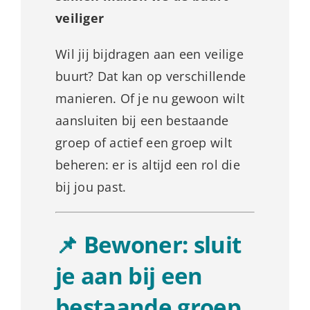
LEV Groep
veiliger
Hulpmiddelen
Wil jij bijdragen aan een veilige
buurt? Dat kan op verschillende
SAAR methode
manieren. Of je nu gewoon wilt
aansluiten bij een bestaande
WhatsApp-groepsregels
groep of actief een groep wilt
beheren: er is altijd een rol die
Handleidingen
bij jou past.
Nieuws
📌 Bewoner: sluit
Hulp nodig?
je aan bij een
bestaande groep