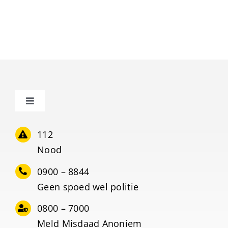
Toggle
Navigation
Home
112
Nood
Meedoen?
0900 – 8844
Geen spoed wel politie
SAAR methode
0800 – 7000
Meld Misdaad Anoniem