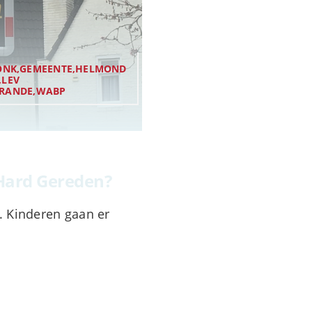
ONK,GEMEENTE,HELMOND
,LEV
WARANDE,WABP
 Hard Gereden?
. Kinderen gaan er