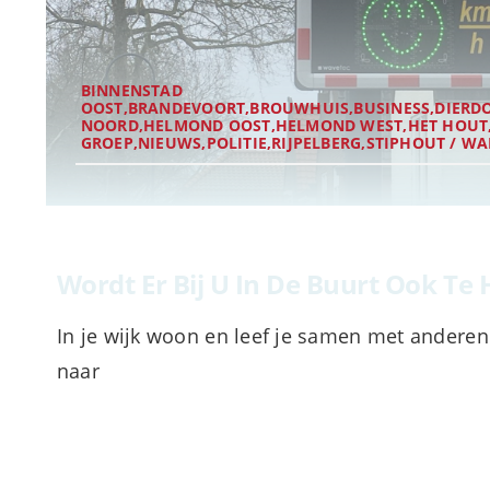
BINNENSTAD
OOST,BRANDEVOORT,BROUWHUIS,BUSINESS,DIERD
NOORD,HELMOND OOST,HELMOND WEST,HET HOUT
GROEP,NIEUWS,POLITIE,RIJPELBERG,STIPHOUT / 
Wordt Er Bij U In De Buurt Ook Te
In je wijk woon en leef je samen met anderen
naar
OKTOBER 16, 2025