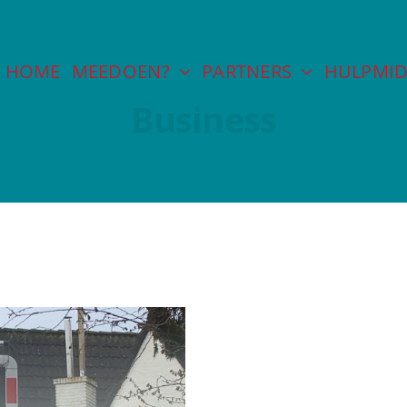
HOME
MEEDOEN?
PARTNERS
HULPMID
Business