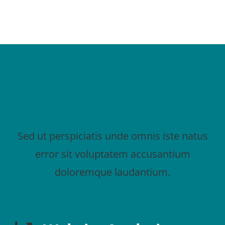
The Process
Sed ut perspiciatis unde omnis iste natus
error sit voluptatem accusantium
doloremque laudantium.