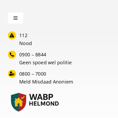
Toggle
Navigation
Home
112
Nood
Meedoen?
0900 – 8844
Geen spoed wel politie
SAAR methode
0800 – 7000
Meld Misdaad Anoniem
WhatsApp-groepsregels
Nieuws